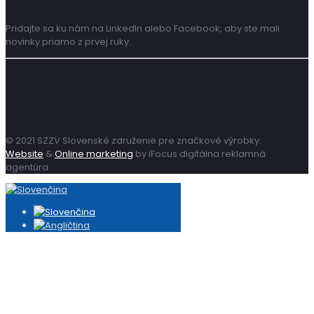
Pridajte sa ku nám na LinkedIn alebo Facebook, aby ste mali
novinky priamo z prvej ruky.
© 2021 SZZV Slovenské združenie pre značkové výrobky.
Website
&
Online marketing
by iFocus digitálna reklamná
agentúra.