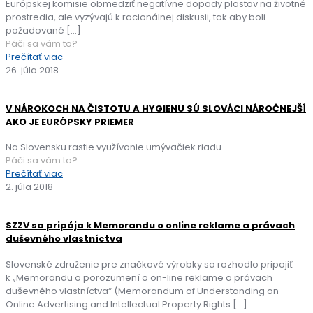
Európskej komisie obmedziť negatívne dopady plastov na životné
prostredia, ale vyzývajú k racionálnej diskusii, tak aby boli
požadované
[…]
Páči sa vám to?
Prečítať viac
26. júla 2018
V NÁROKOCH NA ČISTOTU A HYGIENU SÚ SLOVÁCI NÁROČNEJŠÍ
AKO JE EURÓPSKY PRIEMER
Na Slovensku rastie využívanie umývačiek riadu
Páči sa vám to?
Prečítať viac
2. júla 2018
SZZV sa pripája k Memorandu o online reklame a právach
duševného vlastníctva
Slovenské združenie pre značkové výrobky sa rozhodlo pripojiť
k „Memorandu o porozumení o on-line reklame a právach
duševného vlastníctva“ (Memorandum of Understanding on
Online Advertising and Intellectual Property Rights
[…]