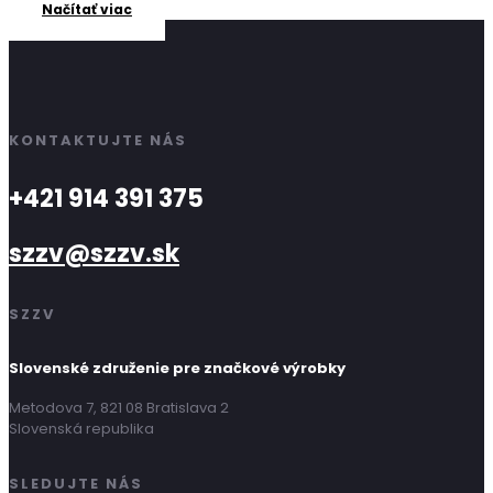
Načítať viac
KONTAKTUJTE NÁS
+421 914 391 375
szzv@szzv.sk
SZZV
Slovenské združenie pre značkové výrobky
Metodova 7, 821 08 Bratislava 2
Slovenská republika
SLEDUJTE NÁS