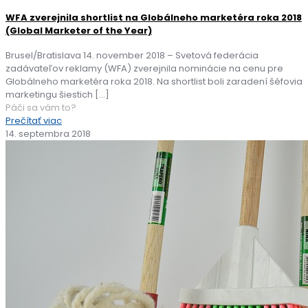
WFA zverejnila shortlist na Globálneho marketéra roka 2018
(Global Marketer of the Year)
Brusel/Bratislava 14. november 2018 – Svetová federácia
zadávateľov reklamy (WFA) zverejnila nominácie na cenu pre
Globálneho marketéra roka 2018. Na shortlist boli zaradení šéfovia
marketingu šiestich
[…]
Páči sa vám to?
Prečítať viac
14. septembra 2018