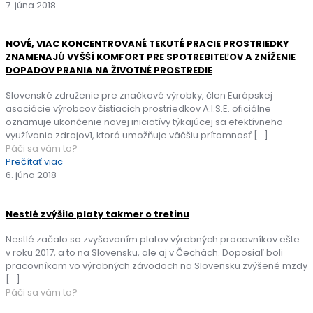
7. júna 2018
NOVÉ, VIAC KONCENTROVANÉ TEKUTÉ PRACIE PROSTRIEDKY
ZNAMENAJÚ VYŠŠÍ KOMFORT PRE SPOTREBITEĽOV A ZNÍŽENIE
DOPADOV PRANIA NA ŽIVOTNÉ PROSTREDIE
Slovenské združenie pre značkové výrobky, člen Európskej
asociácie výrobcov čistiacich prostriedkov A.I.S.E. oficiálne
oznamuje ukončenie novej iniciatívy týkajúcej sa efektívneho
využívania zdrojov1, ktorá umožňuje väčšiu prítomnosť
[…]
Páči sa vám to?
Prečítať viac
6. júna 2018
Nestlé zvýšilo platy takmer o tretinu
Nestlé začalo so zvyšovaním platov výrobných pracovníkov ešte
v roku 2017, a to na Slovensku, ale aj v Čechách. Doposiaľ boli
pracovníkom vo výrobných závodoch na Slovensku zvýšené mzdy
[…]
Páči sa vám to?
Prečítať viac