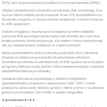
(67%) ako aj jednoduchosť použitia, či forma prostriedku (69%).
Otázky udržateľnosti a životného prostredia, žiaľ zaostávajú, hoci
aj tu je mierný nárast oproti minulosti. Dnes 37% spotrebiteľov na
Slovensku zaujíma, či obal je možné recyklovať, v rámci Európy je
to 40% opýtaných.
Čistota a hygiena v kuchyni pre Európanov je veľmi dôležitá.
Dokonca 94% považuje čistotu riadov tak dôležitú ako samotnú
kvalitu potravín, ktoré konzumujú, a to nielen v rámci domácnosti,
ale aj v reštauráciách, hoteloch, či v nemocniciach.
Medzi spotrebiteľmi došlo k nárastu počtu tých, ktorí zámerne
hľadajú na čistiacich prostriedkoch informácie ohľadom
životného prostredia a udržateľnosti. Až 51% využíva na umývačke
programy šetriace vodu, pričom 33% pravidelne kupuje a využíva
udržateľné čistiace prostriedky.
Uvedené informácie pochádzajú z veľkého Európskeho
spotrebiteľského prieskumu realizovanom AISE. SZZV z tohto
prieskumu spracovalo tlačovú správu k téme prania a využívania
pracích prostriedkov (25.6.2018) a vydalo infografiku.
O prieskume A.I.S.E.