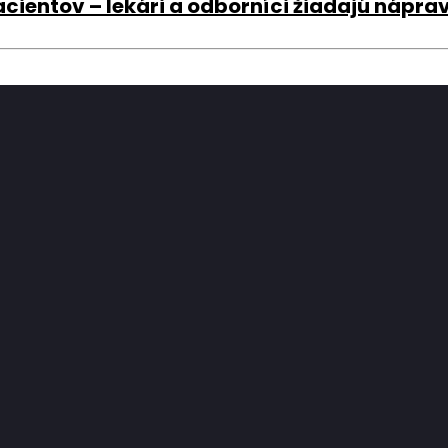
acientov – lekári a odborníci žiadajú nápra