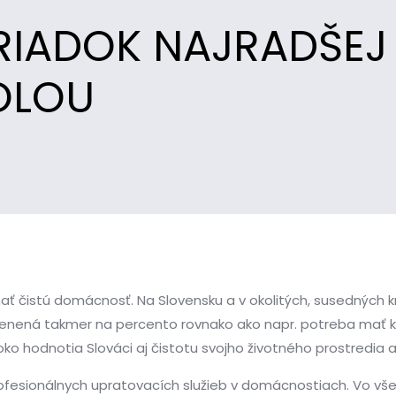
RIADOK NAJRADŠEJ
OLOU
ť čistú domácnosť. Na Slovensku a v okolitých, susedných k
cenená takmer na percento rovnako ako napr. potreba mať k
ko hodnotia Slováci aj čistotu svojho životného prostredia 
fesionálnych upratovacích služieb v domácnostiach. Vo vše