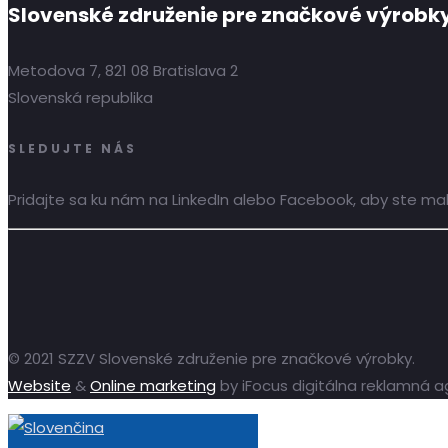
Slovenské združenie pre značkové výrobk
Metodova 7, 821 08 Bratislava 2
Slovenská republika
SLEDUJTE NÁS
Pridajte sa ku nám na LinkedIn alebo Facebook, aby ste mali
© 2021 SZZV Slovenské združenie pre značkové výrobky.
Website
&
Online marketing
by iFocus digitálna reklamná a