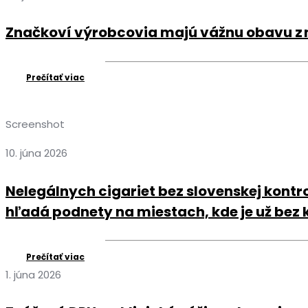
Značkoví výrobcovia majú vážnu obavu z
Prečítať viac
Screenshot
10. júna 2026
Nelegálnych cigariet bez slovenskej kontr
hľadá podnety na miestach, kde je už bez 
Prečítať viac
1. júna 2026