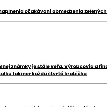
 naplnenia očakávaní obmedzenia zelených
olnej známky je stále veľa. Výrobcovia a f
kolku takmer každá štvrtá krabička