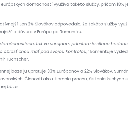
európskych domácností využíva takéto služby, pričom 18% je 
ívnejší. Len 2% Slovákov odpovedalo, že takéto služby využí
á najnižšia dôvera v Európe po Rumunsku.
domácnostiach, tak vo verejnom priestore je silnou hodnotou
úto oblasť chcú mať pod svojou kontrolou,“
komentuje výsled
mír Tuchscher.
dennej báze ju upratuje 33% Európanov a 22% Slovákov. Sumá
enských. Činnosti ako utieranie prachu, čistenie kuchyne s 
nej báze.