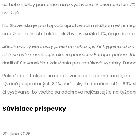
sú tieto služby pomerne málo využívané. V priemere len 7% 
uvažujú.
Na Slovensku je postoj voči upratovacím službám ešte negat
umožnili okolnosti, takéto služby by využilo 10%, čo je druh
„Realizovaný európsky prieskum ukazuje, že hygiena ako v 
oblasti ešte náročnejší, ako je priemer v Európe, pričom t
riaditeľ Slovenského združenia pre značkové výrobky, Ľubo
Pokiaľ ide o frekvenciu upratovania celej domácnosti, na 
týždeň je uprataných 87% európskych domácností a 89% slov
či vysávanie, to všetko sa odohráva najčastejšie na týžden
Súvisiace príspevky
29. júna 2026