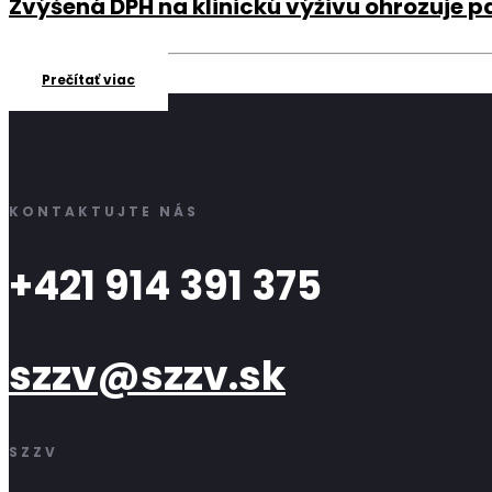
Zvýšená DPH na klinickú výživu ohrozuje p
Prečítať viac
KONTAKTUJTE NÁS
+421 914 391 375
szzv@szzv.sk
SZZV