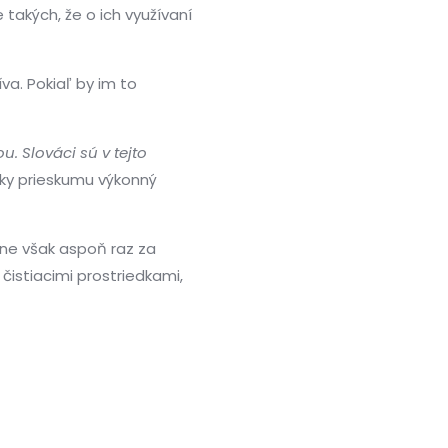
takých, že o ich využívaní
va. Pokiaľ by im to
. Slováci sú v tejto
ky prieskumu výkonný
rne však aspoň raz za
čistiacimi prostriedkami,