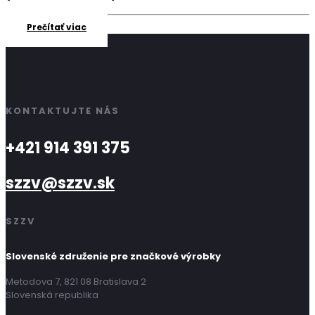
Prečítať viac
KONTAKTUJTE NÁS
+421 914 391 375
szzv@szzv.sk
SZZV
Slovenské združenie pre značkové výrobky
Metodova 7, 821 08 Bratislava 2
Slovenská republika