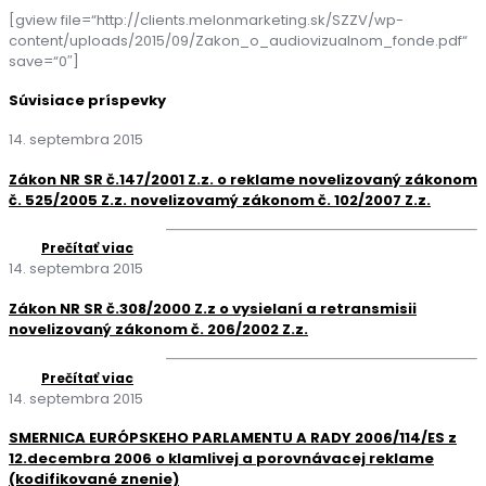
[gview file=“http://clients.melonmarketing.sk/SZZV/wp-
content/uploads/2015/09/Zakon_o_audiovizualnom_fonde.pdf“
save=“0″]
Súvisiace príspevky
14. septembra 2015
Zákon NR SR č.147/2001 Z.z. o reklame novelizovaný zákonom
č. 525/2005 Z.z. novelizovamý zákonom č. 102/2007 Z.z.
Prečítať viac
14. septembra 2015
Zákon NR SR č.308/2000 Z.z o vysielaní a retransmisii
novelizovaný zákonom č. 206/2002 Z.z.
Prečítať viac
14. septembra 2015
SMERNICA EURÓPSKEHO PARLAMENTU A RADY 2006/114/ES z
12.decembra 2006 o klamlivej a porovnávacej reklame
(kodifikované znenie)