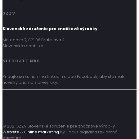
SZZV
Slovenské združenie pre značkové výrobky
Metodova 7, 821 08 Bratislava 2
Slovenská republika
SLEDUJTE NÁS
Pridajte sa ku nám na LinkedIn alebo Facebook, aby ste mali
novinky priamo z prvej ruky.
© 2021 SZZV Slovenské združenie pre značkové výrobky.
Website
&
Online marketing
by iFocus digitálna reklamná
agentúra.