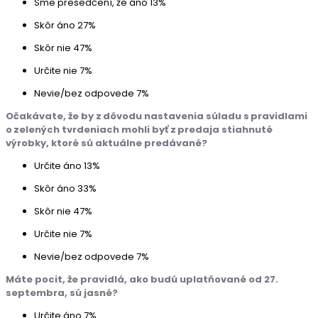
Sme presedčení, že áno
13%
Skôr áno
27%
Skôr nie
47%
Určite nie
7%
Nevie/bez odpovede
7%
Očakávate, že by z dôvodu nastavenia súladu s pravidlami
o zelených tvrdeniach mohli byť z predaja stiahnuté
výrobky, ktoré sú aktuálne predávané?
Určite áno
13%
Skôr áno
33%
Skôr nie
47%
Určite nie
7%
Nevie/bez odpovede
7%
Máte pocit, že pravidlá, ako budú uplatňované od 27.
septembra, sú jasné?
Určite áno
7%