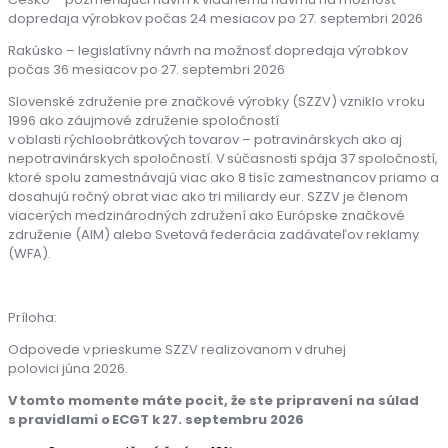
dopredaja výrobkov počas 24 mesiacov po 27. septembri 2026
Rakúsko – legislatívny návrh na možnosť dopredaja výrobkov
počas 36 mesiacov po 27. septembri 2026
Slovenské združenie pre značkové výrobky (SZZV) vzniklo v roku
1996 ako záujmové združenie spoločností
v oblasti rýchloobrátkových tovarov – potravinárskych ako aj
nepotravinárskych spoločností. V súčasnosti spája 37 spoločností,
ktoré spolu zamestnávajú viac ako 8 tisíc zamestnancov priamo a
dosahujú ročný obrat viac ako tri miliardy eur. SZZV je členom
viacerých medzinárodných združení ako Európske značkové
združenie (AIM) alebo Svetová federácia zadávateľov reklamy
(WFA).
Príloha:
Odpovede v prieskume SZZV realizovanom v druhej
polovici júna 2026.
V tomto momente máte pocit, že ste pripravení na súlad
s pravidlami o ECGT k 27. septembru 2026