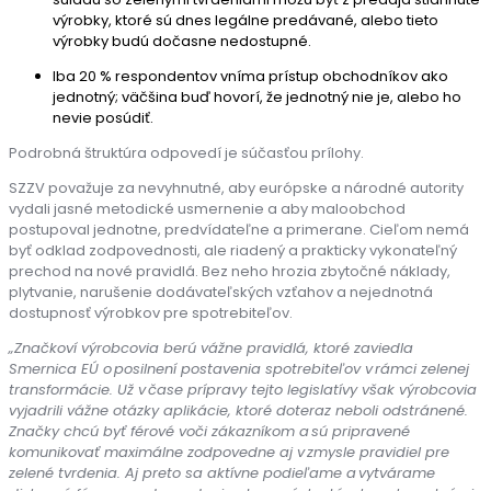
výrobky, ktoré sú dnes legálne predávané, alebo tieto
výrobky budú dočasne nedostupné.
Iba 20 % respondentov vníma prístup obchodníkov ako
jednotný; väčšina buď hovorí, že jednotný nie je, alebo ho
nevie posúdiť.
Podrobná štruktúra odpovedí je súčasťou prílohy.
SZZV považuje za nevyhnutné, aby európske a národné autority
vydali jasné metodické usmernenie a aby maloobchod
postupoval jednotne, predvídateľne a primerane. Cieľom nemá
byť odklad zodpovednosti, ale riadený a prakticky vykonateľný
prechod na nové pravidlá. Bez neho hrozia zbytočné náklady,
plytvanie, narušenie dodávateľských vzťahov a nejednotná
dostupnosť výrobkov pre spotrebiteľov.
„Značkoví výrobcovia berú vážne pravidlá, ktoré zaviedla
Smernica EÚ o
posilnení postavenia spotrebiteľov v rámci zelenej
transformácie. Už v čase prípravy tejto legislatívy však výrobcovia
vyjadrili vážne otázky aplikácie, ktoré doteraz neboli odstránené.
Značky chcú byť férové voči zákazníkom a sú pripravené
komunikovať maximálne zodpovedne aj v zmysle pravidiel pre
zelené tvrdenia. Aj preto sa aktívne podieľame a vytvárame