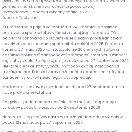
diskusné fóra na zodpovedanie otvorených otázok s relevantnými
partnermi na strane kontrolných orgánov ako aj
maloobchodu,“
dodáva výkonný riaditeľ SZZV,
Ľubomír Tuchscher.
* Európska únia prijala vo februári 2024 Smernicu o posilnení
postavenia spotrebiteľov v rámci zelenej transformácie. Tá
bola transponovaná do slovenskej legislatívy prostredníctvom
novely zákona o ochrane spotrebiteľa v októbri 2025. Európska
komisia 27. mája 2026 konštatovala, že 20 členských štátov si
nesplnila povinnosť transponovať predmetnú smernicu. Účinnosť
legislatívy v celej Európskej únii je záväzná od 27. september 2026.
Niektoré členské štáty vypočuli výrobcov ako aj maloobchod
a v záujme predídenia tvorby neželaného odpadu len z dôvodu
označení výrobkov riešia legálnosť dopredaja:
Maďarsko – na tovary uvedené na trh pred 27. septembrom sa
nové pravidlá nevzťahujú
Belgicko – parlamentom odsúhlasená možnosť dopredaja
výrobkov počas 6 mesiacov po 27. septembri 2026
Nemecko – legislatívny návrh na možnosť dopredaja výrobkov
počas 12 mesiacov po 27. septembri 2026
Česko – pozmeňujúci návrh k vládnemu návrhu na možnosť