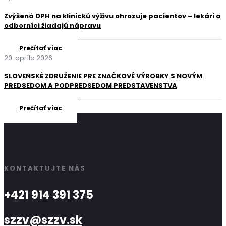
Zvýšená DPH na klinickú výživu ohrozuje pacientov – lekári a
odborníci žiadajú nápravu
Prečítať viac
20. apríla 2026
SLOVENSKÉ ZDRUŽENIE PRE ZNAČKOVÉ VÝROBKY S NOVÝM
PREDSEDOM A PODPREDSEDOM PREDSTAVENSTVA
Prečítať viac
KONTAKTUJTE NÁS
+421 914 391 375
szzv@szzv.sk