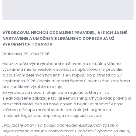
VÝROBCOVIA NECHCÚ ODDIALENIE PRAVIDIEL, ALE ICH JASNÉ
NASTAVENIE A UMOŽNENIE LEGÁLNEHO DOPREDAJA UŽ
VYROBENÝCH TOVAROV
Bratislava, 29. júna 2026
Medzi značkovými výrobcami na Slovensku aktuálne vládne
významná miera neistoty v súvislosti s uplatňovaním pravidiel
o používaní zelených tvrdení*. Tie vstupujú do platnosti od 27.
septembra 2026. Prieskum medzi členmi Slovenského združenia
pre značkové výrobky ukazuje,
že výrobcovia neodmietajú ciele regulácie, ktorými sa
zjednodušene zakazuje tzv. greenwashing. Chýba však právna a
praktická istota, ako sa nové pravidlá budú uplatňovať v praxi –
vrátane prístupu maloobchodu, kontrolných orgánov a
možnosti legálneho dopredaja existujúcich zásob.
„Najväčšie obavy sa týkajú dopredaja existujúcich zásob a
nejednotného prístupu maloobchodu. Značkoví výrobcovia ale aj