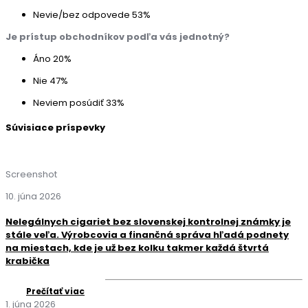
Nevie/bez odpovede
53%
Je prístup obchodníkov podľa vás jednotný?
Áno
20%
Nie
47%
Neviem posúdiť
33%
Súvisiace príspevky
Screenshot
10. júna 2026
Nelegálnych cigariet bez slovenskej kontrolnej známky je
stále veľa. Výrobcovia a finančná správa hľadá podnety
na miestach, kde je už bez kolku takmer každá štvrtá
krabička
Prečítať viac
1. júna 2026