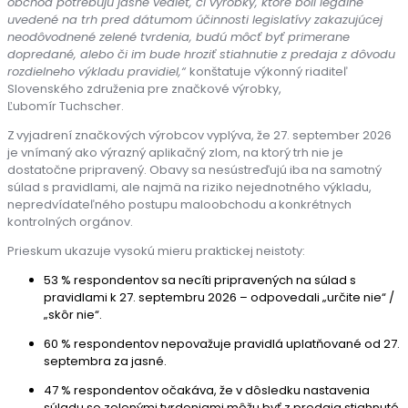
obchod potrebujú jasne vedieť, či výrobky, ktoré boli legálne
uvedené na trh pred dátumom účinnosti legislatívy zakazujúcej
neodôvodnené zelené tvrdenia, budú môcť byť primerane
dopredané, alebo či im bude hroziť stiahnutie z predaja z dôvodu
rozdielneho výkladu pravidiel,“
konštatuje výkonný riaditeľ
Slovenského združenia pre značkové výrobky,
Ľubomír Tuchscher.
Z vyjadrení značkových výrobcov vyplýva, že 27. september 2026
je vnímaný ako výrazný aplikačný zlom, na ktorý trh nie je
dostatočne pripravený. Obavy sa nesústreďujú iba na samotný
súlad s pravidlami, ale najmä na riziko nejednotného výkladu,
nepredvídateľného postupu maloobchodu a konkrétnych
kontrolných orgánov.
Prieskum ukazuje vysokú mieru praktickej neistoty:
53 % respondentov sa necíti pripravených na súlad s
pravidlami k 27. septembru 2026 – odpovedali „určite nie“ /
„skôr nie“.
60 % respondentov nepovažuje pravidlá uplatňované od 27.
septembra za jasné.
47 % respondentov očakáva, že v dôsledku nastavenia
súladu so zelenými tvrdeniami môžu byť z predaja stiahnuté