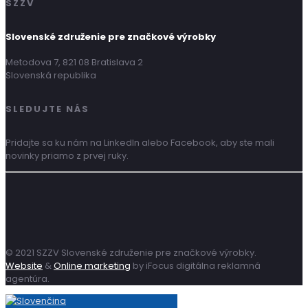
SZZV
Slovenské združenie pre značkové výrobky
Metodova 7, 821 08 Bratislava 2
Slovenská republika
SLEDUJTE NÁS
Pridajte sa ku nám na LinkedIn alebo Facebook, aby ste mali
novinky priamo z prvej ruky.
© 2021 SZZV Slovenské združenie pre značkové výrobky.
Website
&
Online marketing
by iFocus digitálna reklamná
agentúra.