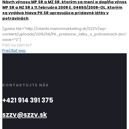
Návrh výnosu MP SR a MZ SR, ktorým sa mení a dopĺňa výnos
MP SR a NZ SR z 11.februára 2008 č. 04650/2008-OL, ktorým
sa vydáva hlava PK SR upravujúca prídavné látky v
potravinách
[gview file=“http://clients.melonmarketing.sk/SZZV/wp-
content/uploads/2015/09/PK_pridavne_latky_v_potravinach.doc“
save=“0″]
Páči sa vám to?
Prečítať viac
KONTAKTUJTE NÁS
+421 914 391 375
szzv@szzv.sk