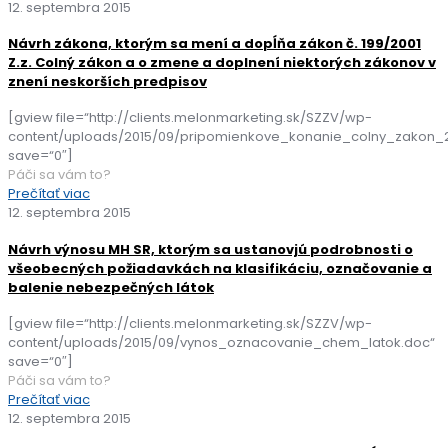
12. septembra 2015
Návrh zákona, ktorým sa mení a dopĺňa zákon č. 199/2001
Z.z. Colný zákon a o zmene a doplnení niektorých zákonov v
znení neskorších predpisov
[gview file=“http://clients.melonmarketing.sk/SZZV/wp-
content/uploads/2015/09/pripomienkove_konanie_colny_zakon_20
save=“0″]
Páči sa vám to?
Prečítať viac
12. septembra 2015
Návrh výnosu MH SR, ktorým sa ustanovjú podrobnosti o
všeobecných požiadavkách na klasifikáciu, označovanie a
balenie nebezpečných látok
[gview file=“http://clients.melonmarketing.sk/SZZV/wp-
content/uploads/2015/09/vynos_oznacovanie_chem_latok.doc“
save=“0″]
Páči sa vám to?
Prečítať viac
12. septembra 2015