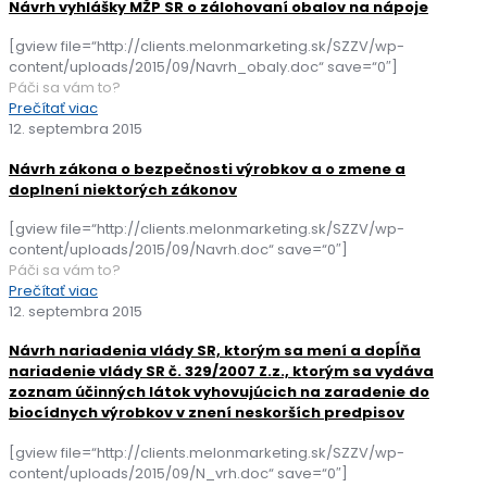
Návrh vyhlášky MŽP SR o zálohovaní obalov na nápoje
[gview file=“http://clients.melonmarketing.sk/SZZV/wp-
content/uploads/2015/09/Navrh_obaly.doc“ save=“0″]
Páči sa vám to?
Prečítať viac
12. septembra 2015
Návrh zákona o bezpečnosti výrobkov a o zmene a
doplnení niektorých zákonov
[gview file=“http://clients.melonmarketing.sk/SZZV/wp-
content/uploads/2015/09/Navrh.doc“ save=“0″]
Páči sa vám to?
Prečítať viac
12. septembra 2015
Návrh nariadenia vlády SR, ktorým sa mení a dopĺňa
nariadenie vlády SR č. 329/2007 Z.z., ktorým sa vydáva
zoznam účinných látok vyhovujúcich na zaradenie do
biocídnych výrobkov v znení neskorších predpisov
[gview file=“http://clients.melonmarketing.sk/SZZV/wp-
content/uploads/2015/09/N_vrh.doc“ save=“0″]