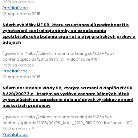
Páči sa vám to?
Prečítať viac
12. septembra 2015
Návrh vyhlášky MF SR, ktoru sa ustanovujú podrobnosti o
vyhotovení kontrolnej známky na označovanie
spotrbiteľského balenia cigariet a o jej grafických prvkov a
údajoch
[gview file=“http://clients.melonmarketing.sk/SZZV/wp-
content/uploads/2015/09/N_A_V.doc“ save=“0″]
Páči sa vám to?
Prečítať viac
12. septembra 2015
Návrh nariadenia vlády SR, ktorým sa mení a dopĺňa NV SR
č.329/2007 Z.z., ktorým sa vydáva zoznam účinných látok
vyhovujúcich na zaradenie do biocídnych výrobkov v znení
neskorších predpisov
[gview file=“http://clients.melonmarketing.sk/SZZV/wp-
content/uploads/2015/09/PK_MAJ_2010_BIOCIDY.doc“ save=“0″]
Páči sa vám to?
Prečítať viac