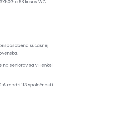
RS 3X50G a 63 kusov WC
rispôsobená súčasnej
lovenska,
ve na seniorov sa v Henkel
0 € medzi 113 spoločností