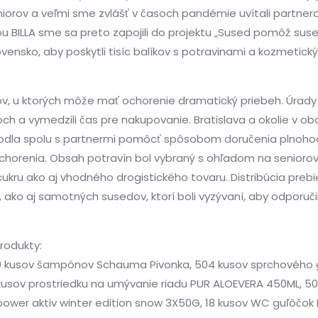
 veľmi sme zvlášť v časoch pandémie uvítali partnerov, kto
ťou BILLA sme sa preto zapojili do projektu „Sused pomôž sus
vensko, aby poskytli tisíc balíkov s potravinami a kozmeticky
, u ktorých môže mať ochorenie dramatický priebeh. Úrady 
h a vymedzili čas pre nakupovanie. Bratislava a okolie v obdo
zhodla spolu s partnermi pomôcť spôsobom doručenia plnohod
renia. Obsah potravín bol vybraný s ohľadom na seniorov a i
ukru ako aj vhodného drogistického tovaru. Distribúcia prebi
ako aj samotných susedov, ktorí boli vyzývaní, aby odporučil
produkty:
kusov šampónov Schauma Pivonka, 504 kusov sprchového g
kusov prostriedku na umývanie riadu PUR ALOEVERA 450ML, 50
ower aktiv winter edition snow 3X50G, 18 kusov WC guľôčok 