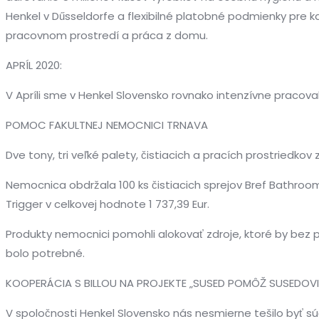
Henkel v Dűsseldorfe a flexibilné platobné podmienky pre
pracovnom prostredí a práca z domu.
APRÍL 2020:
V Apríli sme v Henkel Slovensko rovnako intenzívne pracova
POMOC FAKULTNEJ NEMOCNICI TRNAVA
Dve tony, tri veľké palety, čistiacich a pracích prostried
Nemocnica obdržala 100 ks čistiacich sprejov Bref Bathroom
Trigger v celkovej hodnote 1 737,39 Eur.
Produkty nemocnici pomohli alokovať zdroje, ktoré by bez p
bolo potrebné.
KOOPERÁCIA S BILLOU NA PROJEKTE „SUSED POMÔŽ SUSEDOVI
V spoločnosti Henkel Slovensko nás nesmierne tešilo byť súč