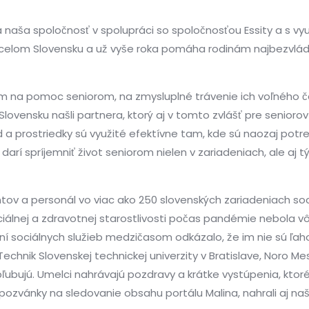
naša spoločnosť v spolupráci so spoločnosťou Essity a s využ
 celom Slovensku a už vyše roka pomáha rodinám najbezvládnej
 pomoc seniorom, na zmysluplné trávenie ich voľného čas
Slovensku našli partnera, ktorý aj v tomto zvlášť pre senioro
 prostriedky sú využité efektívne tam, kde sú naozaj potrebn
í spríjemniť život seniorom nielen v zariadeniach, ale aj tým,
entov a personál vo viac ako 250 slovenských zariadeniach soc
ociálnej a zdravotnej starostlivosti počas pandémie nebola vô
sociálnych služieb medzičasom odkázalo, že im nie sú ľaho
 Technik Slovenskej technickej univerzity v Bratislave, Noro Mes
obľubujú. Umelci nahrávajú pozdravy a krátke vystúpenia, kto
pozvánky na sledovanie obsahu portálu Malina, nahrali aj naš