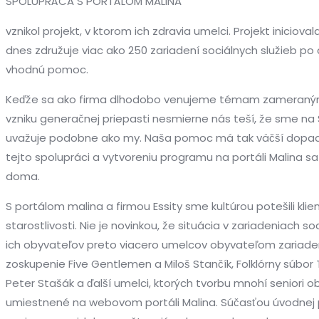
SPOLUPRÁCA S PORTÁLOM MALINA
vznikol projekt, v ktorom ich zdravia umelci. Projekt iniciovala 
dnes združuje viac ako 250 zariadení sociálnych služieb po
vhodnú pomoc.
Keďže sa ako firma dlhodobo venujeme témam zameraným na
vzniku generačnej priepasti nesmierne nás teší, že sme na 
uvažuje podobne ako my. Naša pomoc má tak väčší dopad a
tejto spolupráci a vytvoreniu programu na portáli Malina sa dar
doma.
S portálom malina a firmou Essity sme kultúrou potešili kli
starostlivosti. Nie je novinkou, že situácia v zariadeniach s
ich obyvateľov preto viacero umelcov obyvateľom zariadení 
zoskupenie Five Gentlemen a Miloš Stančík, Folklórny súbor
Peter Stašák a ďalší umelci, ktorých tvorbu mnohí seniori 
umiestnené na webovom portáli Malina. Súčasťou úvodnej 