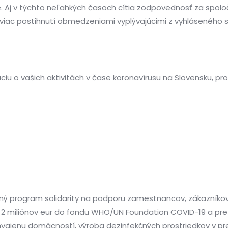
Aj v týchto neľahkých časoch cítia zodpovednosť za spoločnos
ú najviac postihnutí obmedzeniami vyplývajúcimi z vyhláseného
iu o vašich aktivitách v čase koronavírusu na Slovensku, pr
ý program solidarity na podporu zamestnancov, zákazníkov
́ške 2 miliónov eur do fondu WHO/UN Foundation COVID-19 a pre
ygienu domácností, výroba dezinfekčných prostriedkov v pr