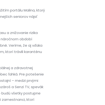
itím portálu Malina, ktorý
ších seniorov nájsť
u a znižovanie rizika
v náročnom období
é. Veríme, že aj vďaka
 ktorí trávili karanténu
iálnej a zdravotnej
bec ľahká. Pre potešenie
stajní – medzi prvými
zároš a Senzi TV, spevák
ré budú všetky postupne
i zamestnanci, ktorí