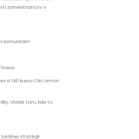
nosti zamestnancov v
ym komunitám.
Trnava.
 Rex a 140 kusov Clin Lemon
edky, všade tam, kde to
okálnej stratégii