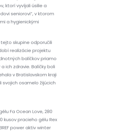
rí vyvíjali úsilie a
edovi seniorovi“, v ktorom
́mi a hygienickými
tejto skupine odporučili
bí realizácie projektu
notných balíčkov priamo
ch zdravie. Balíčky boli
ehala v Bratislavskom kraji
i svojich osamelo žijúcich
élu Fa Ocean Love, 280
0 kusov pracieho gélu Rex
BREF power aktiv winter