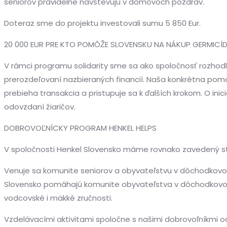
seniorov pravidelne navštevujú v domovoch pozdrav.
Doteraz sme do projektu investovali sumu 5 850 Eur.
20 000 EUR PRE KTO POMÔŽE SLOVENSKU NA NÁKUP GERMICÍD
V rámci programu solidarity sme sa ako spoločnosť rozhodli 
prerozdeľovaní nazbieraných financií. Naša konkrétna pomo
prebieha transakcia a pristupuje sa k ďalších krokom. O in
odovzdaní žiaričov.
DOBROVOĽNÍCKY PROGRAM HENKEL HELPS
V spoločnosti Henkel Slovensko máme rovnako zavedený st
Venuje sa komunite seniorov a obyvateľstvu v dôchodkovom v
Slovensko pomáhajú komunite obyvateľstva v dôchodkovom v
vodcovské i mäkké zručnosti.
Vzdelávacími aktivitami spoločne s našimi dobrovoľníkmi 