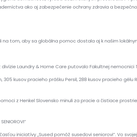
 kaderníctva ako aj zabezpečenie ochrany zdravia a bezpeč
li na tom, aby sa globálna pomoc dostala aj k našim lokáln
kov z divízie Laundry & Home Care putovalo Fakultnej nemocnici 
, 305 kusov pracieho prášku Persil, 288 kusov pracieho gélu
omoci z Henkel Slovensko minuli za pracie a čistiace prostri
 SENIOROVI“
asťou iniciatívy „Sused pomôž susedovi seniorovi“. Vo svojej l