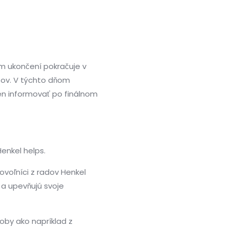
m ukončení pokračuje v
̌ov. V týchto dňom
en informovať po finálnom
enkel helps.
voľníci z radov Henkel
a upevňujú svoje
doby ako napríklad z