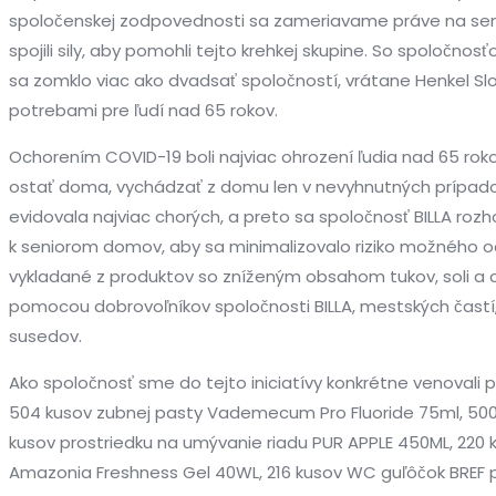
spoločenskej zodpovednosti sa zameriavame práve na seniorov a
spojili sily, aby pomohli tejto krehkej skupine. So spoločnos
sa zomklo viac ako dvadsať spoločností, vrátane Henkel Slo
potrebami pre ľudí nad 65 rokov.
Ochorením COVID-19 boli najviac ohrození ľudia nad 65 rokov
ostať doma, vychádzať z domu len v nevyhnutných prípadoc
evidovala najviac chorých, a preto sa spoločnosť BILLA ro
k seniorom domov, aby sa minimalizovalo riziko možného ocho
vykladané z produktov so zníženým obsahom tukov, soli a c
pomocou dobrovoľníkov spoločnosti BILLA, mestských častí, 
susedov.
Ako spoločnosť sme do tejto iniciatívy konkrétne venovali 
504 kusov zubnej pasty Vademecum Pro Fluoride 75ml, 500 
kusov prostriedku na umývanie riadu PUR APPLE 450ML, 220 
Amazonia Freshness Gel 40WL, 216 kusov WC guľôčok BREF p