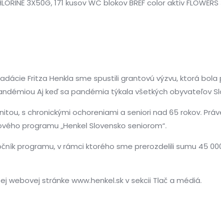
CHLORINE 3X50G, 171 kusov WC blokov BREF color aktiv FLOWE
ácie Fritza Henkla sme spustili grantovú výzvu, ktorá bola p
 pandémiou Aj keď sa pandémia týkala všetkých obyvateľov S
munitou, s chronickými ochoreniami a seniori nad 65 rokov. Prá
ového programu „Henkel Slovensko seniorom“.
ročník programu, v rámci ktorého sme prerozdelili sumu 45 00
šej webovej stránke www.henkel.sk v sekcii Tlač a médiá.