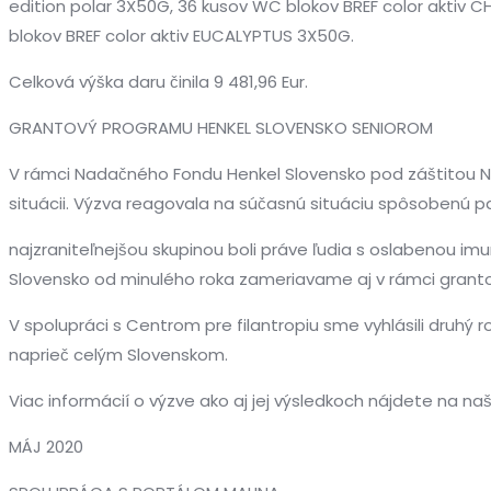
edition polar 3X50G, 36 kusov WC blokov BREF color aktiv 
blokov BREF color aktiv EUCALYPTUS 3X50G.
Celková výška daru činila 9 481,96 Eur.
GRANTOVÝ PROGRAMU HENKEL SLOVENSKO SENIOROM
V rámci Nadačného Fondu Henkel Slovensko pod záštitou Nad
situácii. Výzva reagovala na súčasnú situáciu spôsobenú
najzraniteľnejšou skupinou boli práve ľudia s oslabenou i
Slovensko od minulého roka zameriavame aj v rámci grant
V spolupráci s Centrom pre filantropiu sme vyhlásili druhý 
naprieč celým Slovenskom.
Viac informácií o výzve ako aj jej výsledkoch nájdete na na
MÁJ 2020