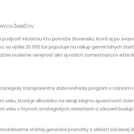
NYCH ŽIARIČOV
podporiť iniciatívu Kto pomôže Slovensku, ktorá aj po svojo
c vo výške 20 000 Eur poputuje na nákup germicídnych žiaric
iciatíve budeme verejnosť ako aj našich zamestnancov ešte l
rategický transparentný dobrovoľnícky program s názvom H
eku, ktorá je dlhodobo na okraji záujmu spoločnosti. Dobro
eku v štyroch strategických oblastiach a zároveň budujú 
odovzdávame staršej generácii poznatky z oblastí súčasnej 