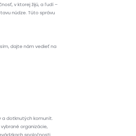
ť, v ktorej žijú, a ľudí –
 stavu núdze. Túto správu
osím, dajte nám vedieť na
 a dotknutých komunít.
 vybrané organizácie,
evádzkach spoločnosti