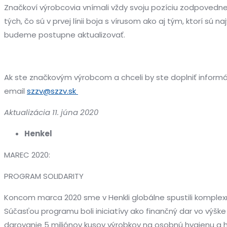
Značkoví výrobcovia vnímali vždy svoju pozíciu zodpovedne. 
tých, čo sú v prvej línii boja s vírusom ako aj tým, ktorí s
budeme postupne aktualizovať.
Ak ste značkovým výrobcom a chceli by ste doplniť informác
email
szzv@szzv.sk
Aktualizácia 11. júna 2020
Henkel
MAREC 2020:
PROGRAM SOLIDARITY
Koncom marca 2020 sme v Henkli globálne spustili komplexn
Súčasťou programu boli iniciatívy ako finančný dar vo vy
darovanie 5 miliónov kusov výrobkov na osobnú hygienu a h