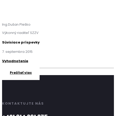
Ing.Dušan Pleško
Výkonný riaditeľ SZZV
Súvisiace príspevky
7. septembra 2015
Vyhodnotenie
Prečítať viac
KONTAKTUJTE NÁS