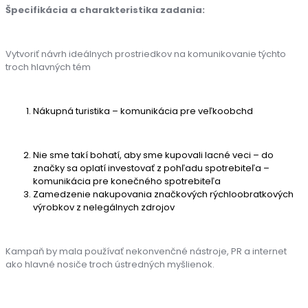
Špecifikácia a charakteristika zadania:
Vytvoriť návrh ideálnych prostriedkov na komunikovanie týchto
troch hlavných tém
Nákupná turistika – komunikácia pre veľkoobchd
Nie sme takí bohatí, aby sme kupovali lacné veci – do
značky sa oplatí investovať z pohľadu spotrebiteľa –
komunikácia pre konečného spotrebiteľa
Zamedzenie nakupovania značkových rýchloobratkových
výrobkov z nelegálnych zdrojov
Kampaň by mala používať nekonvenčné nástroje, PR a internet
ako hlavné nosiče troch ústredných myšlienok.