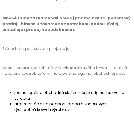
Mnohé firmy zaznamenali predaj priamo z auta, podomový
predaj… hlavne u tovarov so spotrebnou daňou, ďalej
umožňuje i predaj napodobnenín.
Základným posolstvom projektu je:
posolstvo pre spotrebiteľov rýchloobrátkového tovaru: – aké sú
riziká pre spotrebiteľa pri nákupe z nelegálnej obchodnej siete
jedine legálna obchodná sieť zaručuje originalitu, kvalitu
výrobku
argumentácia na podporu predaja značkových
rýchloobrátkových výrobkov