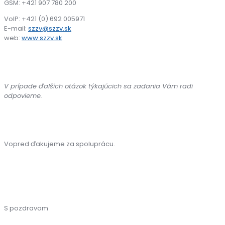
GSM: +421 907 780 200
VoIP: +421 (0) 692 005971
E-mail:
szzv@szzv.sk
web:
www.szzv.sk
V prípade ďalších otázok týkajúcich sa zadania Vám radi
odpovieme.
Vopred ďakujeme za spoluprácu.
S pozdravom