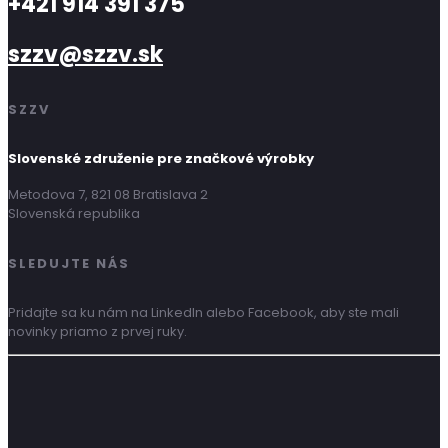
+421 914 391 375
szzv@szzv.sk
SZZV
Slovenské združenie pre značkové výrobky
Metodova 7, 821 08 Bratislava 2
Slovenská republika
SLEDUJTE NÁS
Pridajte sa ku nám na LinkedIn alebo Facebook, aby ste mali
novinky priamo z prvej ruky.