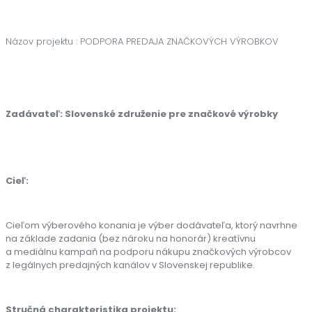
Názov projektu : PODPORA PREDAJA ZNAČKOVÝCH VÝROBKOV
Zadávateľ: Slovenské združenie pre značkové výrobky
Cieľ:
Cieľom výberového konania je výber dodávateľa, ktorý navrhne
na základe zadania (bez nároku na honorár) kreatívnu
a mediálnu kampaň na podporu nákupu značkových výrobcov
z legálnych predajných kanálov v Slovenskej republike.
Stručná charakteristika projektu: