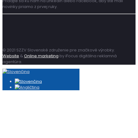
Pridajte sa ku nám na LinkedIn alebo Facebook, aby ste mali
novinky priamo z prvej ruky.
© 2021 SZZV Slovenské združenie pre značkové výrobky.
Website
&
Online marketing
by iFocus digitálna reklamná
agentúra.