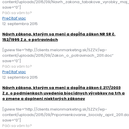
content/uploads/2015/09/Navrh_zakona_tabakove_vyrobky_maj_
save=“0″]
Páči sa vám to?
Prečítať viac
12. septembra 2015
Návrh zákona, ktorým sa mení a dopĺňa zákon NR SR č.
152/1995 Z.z. o potravinách
[gview file=“http://clients.melonmarketing.sk/SZZV/wp-
content/uploads/2015/09/Zakon_o_potravinach_2011.doc“
save=“0″]
Páči sa vám to?
Prečítať viac
12. septembra 2015
Návrh zákona, ktorým sa mení a dopĺňa zákon č.217/2003
Z.z. o podmienkach uvedenia biocídnych výrobkov na trh a
o zmene a doplnení niektorých zákonov
[gview file=“http://clients.melonmarketing.sk/SZZV/wp-
content/uploads/2015/09/Pripomienkovanie_biocidy_april_2011.do
save=“0″]
Páči sa vám to?