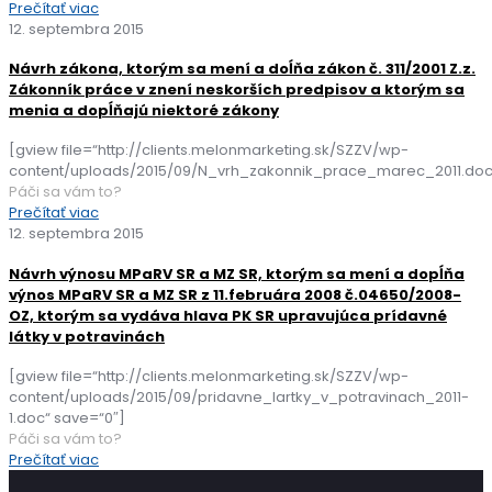
Prečítať viac
12. septembra 2015
Návrh zákona, ktorým sa mení a doĺňa zákon č. 311/2001 Z.z.
Zákonník práce v znení neskorších predpisov a ktorým sa
menia a dopĺňajú niektoré zákony
[gview file=“http://clients.melonmarketing.sk/SZZV/wp-
content/uploads/2015/09/N_vrh_zakonnik_prace_marec_2011.doc
Páči sa vám to?
Prečítať viac
12. septembra 2015
Návrh výnosu MPaRV SR a MZ SR, ktorým sa mení a dopĺňa
výnos MPaRV SR a MZ SR z 11.februára 2008 č.04650/2008-
OZ, ktorým sa vydáva hlava PK SR upravujúca prídavné
látky v potravinách
[gview file=“http://clients.melonmarketing.sk/SZZV/wp-
content/uploads/2015/09/pridavne_lartky_v_potravinach_2011-
1.doc“ save=“0″]
Páči sa vám to?
Prečítať viac