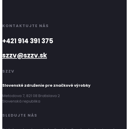
KONTAKTUJTE NÁS
+421 914 391 375
szzv@szzv.sk
SZZV
Slovenské združenie pre značkové výrobky
Metodova 7, 821 08 Bratislava 2
Slovenská republika
SLEDUJTE NÁS