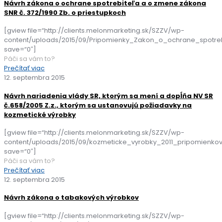
Návrh zákona o ochrane spotrebiteľa a o zmene zákona
SNR č. 372/1990 Zb. o priestupkoch
[gview file=“http://clients.melonmarketing.sk/SZZV/wp-
content/uploads/2015/09/Pripomienky_Zakon_o_ochrane_spotreb
save=“0″]
Páči sa vám to?
Prečítať viac
12. septembra 2015
Návrh nariadenia vlády SR, ktorým sa mení a dopĺňa NV SR
č.658/2005 Z.z., ktorým sa ustanovujú požiadavky na
kozmetické výrobky
[gview file=“http://clients.melonmarketing.sk/SZZV/wp-
content/uploads/2015/09/kozmeticke_vyrobky_2011_pripomienkov
save=“0″]
Páči sa vám to?
Prečítať viac
12. septembra 2015
Návrh zákona o tabakových výrobkov
[gview file=“http://clients.melonmarketing.sk/SZZV/wp-