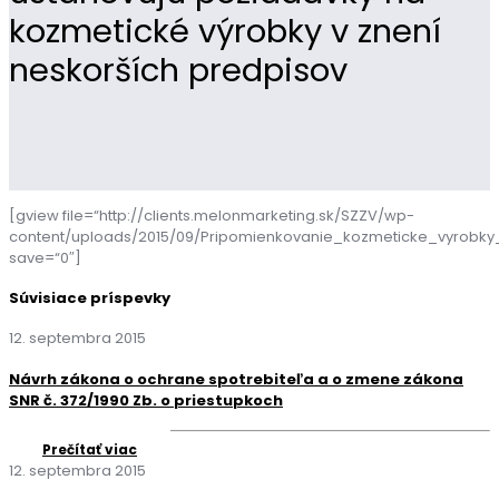
kozmetické výrobky v znení
neskorších predpisov
[gview file=“http://clients.melonmarketing.sk/SZZV/wp-
content/uploads/2015/09/Pripomienkovanie_kozmeticke_vyrobk
save=“0″]
Súvisiace príspevky
12. septembra 2015
Návrh zákona o ochrane spotrebiteľa a o zmene zákona
SNR č. 372/1990 Zb. o priestupkoch
Prečítať viac
12. septembra 2015