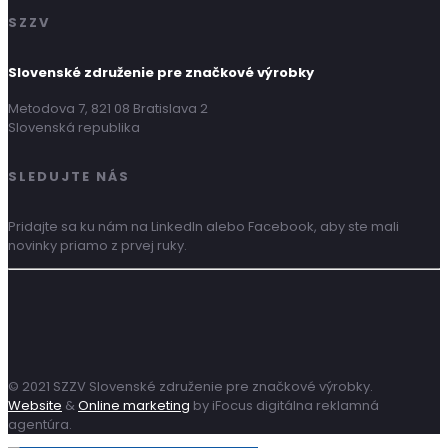
SZZV
Slovenské združenie pre značkové výrobky
Metodova 7, 821 08 Bratislava 2
Slovenská republika
SLEDUJTE NÁS
Pridajte sa ku nám na LinkedIn alebo Facebook, aby ste mali
novinky priamo z prvej ruky.
© 2021 SZZV Slovenské združenie pre značkové výrobky.
Website
&
Online marketing
by iFocus digitálna reklamná
agentúra.