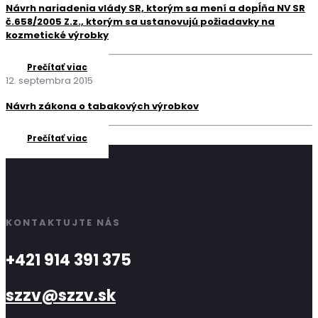
Návrh nariadenia vlády SR, ktorým sa mení a dopĺňa NV SR
č.658/2005 Z.z., ktorým sa ustanovujú požiadavky na
kozmetické výrobky
Prečítať viac
12. septembra 2015
Návrh zákona o tabakových výrobkov
Prečítať viac
KONTAKTUJTE NÁS
+421 914 391 375
szzv@szzv.sk