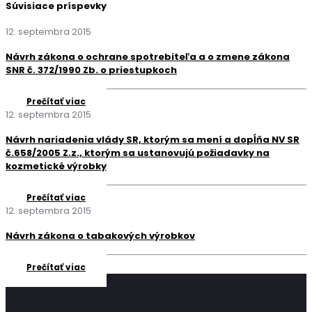
Súvisiace príspevky
12. septembra 2015
Návrh zákona o ochrane spotrebiteľa a o zmene zákona
SNR č. 372/1990 Zb. o priestupkoch
Prečítať viac
12. septembra 2015
Návrh nariadenia vlády SR, ktorým sa mení a dopĺňa NV SR
č.658/2005 Z.z., ktorým sa ustanovujú požiadavky na
kozmetické výrobky
Prečítať viac
12. septembra 2015
Návrh zákona o tabakových výrobkov
Prečítať viac