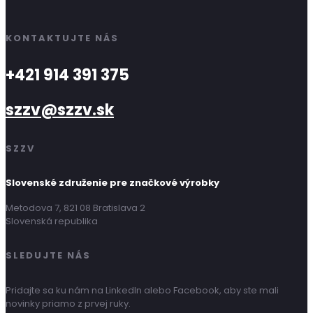
KONTAKTUJTE NÁS
+421 914 391 375
szzv@szzv.sk
SZZV
Slovenské združenie pre značkové výrobky
Metodova 7, 821 08 Bratislava 2
Slovenská republika
SLEDUJTE NÁS
Pridajte sa ku nám na LinkedIn alebo Facebook, aby ste mali
novinky priamo z prvej ruky.