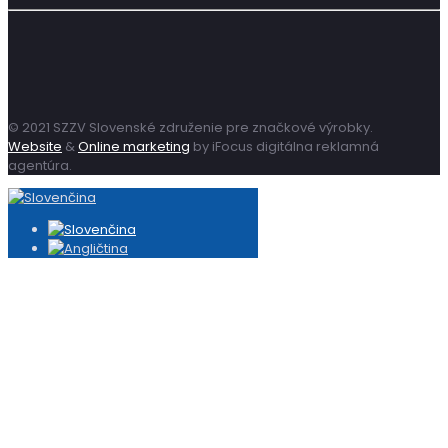
© 2021 SZZV Slovenské združenie pre značkové výrobky.
Website
&
Online marketing
by iFocus digitálna reklamná
agentúra.