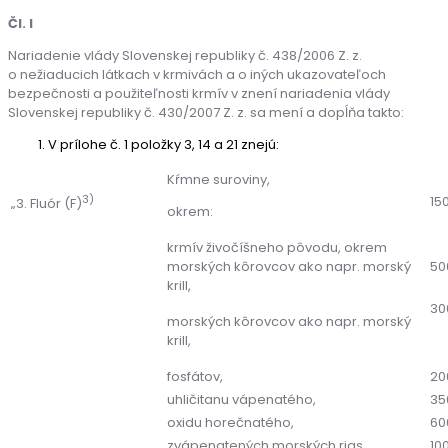
Čl. I
Nariadenie vlády Slovenskej republiky č. 438/2006 Z. z.
o nežiaducich látkach v krmivách a o iných ukazovateľoch
bezpečnosti a použiteľnosti krmív v znení nariadenia vlády
Slovenskej republiky č. 430/2007 Z. z. sa mení a dopĺňa takto:
V prílohe č. 1 položky 3, 14 a 21 znejú:
Kŕmne suroviny,
3)
15
„3. Fluór (F)
okrem:
krmív živočíšneho pôvodu, okrem
morských kôrovcov ako napr. morský
50
krill,
30
morských kôrovcov ako napr. morský
krill,
fosfátov,
20
uhličitanu vápenatého,
35
oxidu horečnatého,
60
zvápenatených morských rias.
10