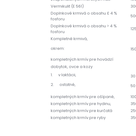
Vermikulit (E 561)
30
Doplnkové krmivá o obsahu £ 4 %
50
fosforu
Doplnkové krmivá o obsahu > 4 %
12
fosforu
Kompletné krmivá,
okrem:
15
kompletných krmív pre hovädzí
dobytok, ovce a kozy
1. v laktácii,
30
2. ostatné,
50
kompletných krmív pre ošípané,
10
kompletných krmív pre hydinu,
35
kompletných krmív pre kurčatá
25
kompletných krmív pre ryby
35