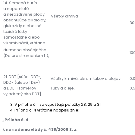
14. Semená burín
a nepomleté
a nerozdrvené plody,
Všetky krmivá
obsahujúce alkaloidy,
30
glukozidy alebo iné
toxické látky
samostatne alebo
v kombinácii, vrátane
durmana obyčajného
10
(Datura stramonium L.),
21. DDT [súčet DDT-,
Všetky krmivá, okrem tukov a olejov.
0,
DDD- (alebo TDE-)
a DDE- izomérov
Tuky a oleje.
0,5
vyjadrený ako DDT]
V prílohe č. 1 sa vypúšťajú položky 28, 29 a 31.
Príloha č. 4 vrátane nadpisu znie:
„Príloha č. 4
k nariadeniu vlády č. 438/2006 Z. z.