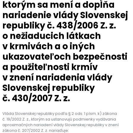
ktorým sa mení a dopĺňa
nariadenie vlády Slovenskej
republiky č. 438/2006 Z. z.
o nežiaducich látkach
v krmivách a o iných
ukazovateľoch bezpečnosti
a použiteľnosti krmív
v znení nariadenia vlády
Slovenskej republiky
č. 430/2007 Z. z.
Vláda Slovenskej republiky podľa § 2 ods. 1 písm. k) zákona
č. 19/2002 Z. z., ktorým sa ustanovujú podmienky vydávania
aproximačných nariadení vlády Slovenskej republiky v znení
zákona č. 207/2002 Z. z. nariaďuje: