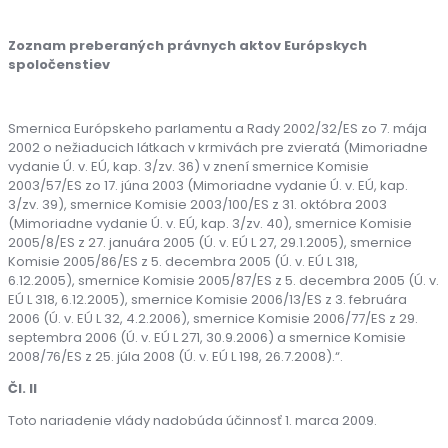
Zoznam preberaných právnych aktov Európskych
spoločenstiev
Smernica Európskeho parlamentu a Rady 2002/32/ES zo 7. mája
2002 o nežiaducich látkach v krmivách pre zvieratá (Mimoriadne
vydanie Ú. v. EÚ, kap. 3/zv. 36) v znení smernice Komisie
2003/57/ES zo 17. júna 2003 (Mimoriadne vydanie Ú. v. EÚ, kap.
3/zv. 39), smernice Komisie 2003/100/ES z 31. októbra 2003
(Mimoriadne vydanie Ú. v. EÚ, kap. 3/zv. 40), smernice Komisie
2005/8/ES z 27. januára 2005 (Ú. v. EÚ L 27, 29.1.2005), smernice
Komisie 2005/86/ES z 5. decembra 2005 (Ú. v. EÚ L 318,
6.12.2005), smernice Komisie 2005/87/ES z 5. decembra 2005 (Ú. v.
EÚ L 318, 6.12.2005), smernice Komisie 2006/13/ES z 3. februára
2006 (Ú. v. EÚ L 32, 4.2.2006), smernice Komisie 2006/77/ES z 29.
septembra 2006 (Ú. v. EÚ L 271, 30.9.2006) a smernice Komisie
2008/76/ES z 25. júla 2008 (Ú. v. EÚ L 198, 26.7.2008).“.
Čl. II
Toto nariadenie vlády nadobúda účinnosť 1. marca 2009.