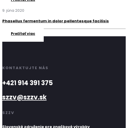
9. júna 2020
Phasellus fermentum in dolor pellentesque facilisis
Prečítať viac
KONTAKTUJTE NÁS
+421 914 391 375
szzv@szzv.sk
SZZV
Slovenské združenie pre značkové výrobky