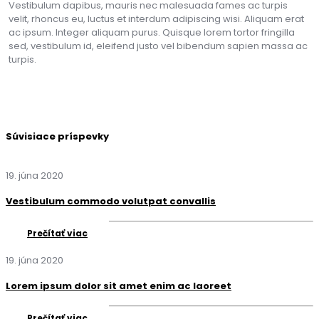
Vestibulum dapibus, mauris nec malesuada fames ac turpis
velit, rhoncus eu, luctus et interdum adipiscing wisi. Aliquam erat
ac ipsum. Integer aliquam purus. Quisque lorem tortor fringilla
sed, vestibulum id, eleifend justo vel bibendum sapien massa ac
turpis.
Súvisiace príspevky
19. júna 2020
Vestibulum commodo volutpat convallis
Prečítať viac
19. júna 2020
Lorem ipsum dolor sit amet enim ac laoreet
Prečítať viac