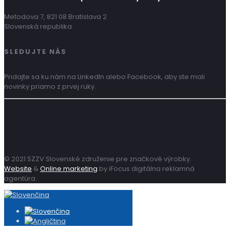
Metodova 7, 821 08 Bratislava 2
Slovenská republika
SLEDUJTE NÁS
Pridajte sa ku nám na LinkedIn alebo Facebook, aby ste mali
novinky priamo z prvej ruky.
© 2021 SZZV Slovenské združenie pre značkové výrobky.
Website
&
Online marketing
by iFocus digitálna reklamná
agentúra.