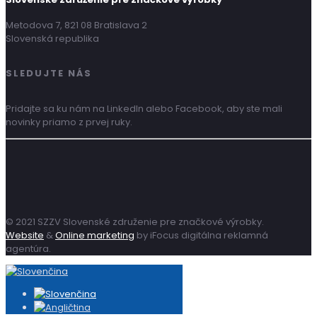
Metodova 7, 821 08 Bratislava 2
Slovenská republika
SLEDUJTE NÁS
Pridajte sa ku nám na LinkedIn alebo Facebook, aby ste mali
novinky priamo z prvej ruky.
© 2021 SZZV Slovenské združenie pre značkové výrobky.
Website
&
Online marketing
by iFocus digitálna reklamná
agentúra.