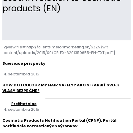
products (EN)
[gview file=“http://clients.melonmarketing.sk/SZZV/wp-
content/uploads/2015/09/CELEX-32013R0655-EN-TXT.pdf“]
Súvisiace príspevky
14. septembra 2015
HOW DO I COLOUR MY HAIR SAFELY? AKO SI FARBIŤ SVOJE
VLASY BEZPE ČNE?
Prečítať viac
14. septembra 2015
Cosmetic Products Notification Portal (CPNP), Portál
notifikácie kozmetických výrobkov