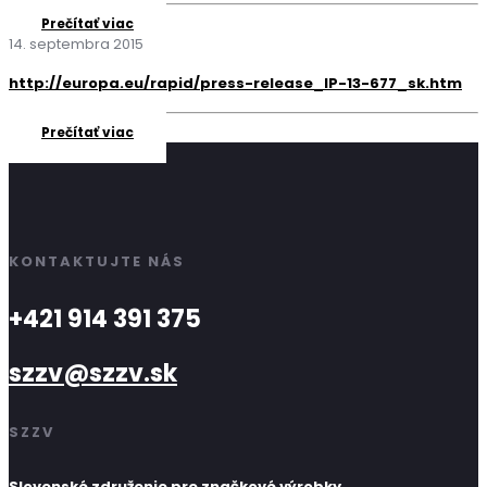
Prečítať viac
14. septembra 2015
http://europa.eu/rapid/press-release_IP-13-677_sk.htm
Prečítať viac
KONTAKTUJTE NÁS
+421 914 391 375
szzv@szzv.sk
SZZV
Slovenské združenie pre značkové výrobky