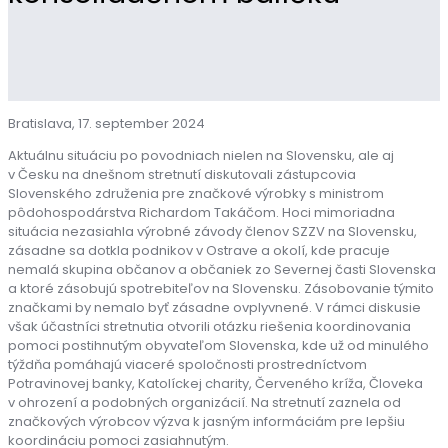
Bratislava, 17. september 2024
Aktuálnu situáciu po povodniach nielen na Slovensku, ale aj
v Česku na dnešnom stretnutí diskutovali zástupcovia
Slovenského združenia pre značkové výrobky s ministrom
pôdohospodárstva Richardom Takáčom. Hoci mimoriadna
situácia nezasiahla výrobné závody členov SZZV na Slovensku,
zásadne sa dotkla podnikov v Ostrave a okolí, kde pracuje
nemalá skupina občanov a občaniek zo Severnej časti Slovenska
a ktoré zásobujú spotrebiteľov na Slovensku. Zásobovanie týmito
značkami by nemalo byť zásadne ovplyvnené. V rámci diskusie
však účastníci stretnutia otvorili otázku riešenia koordinovania
pomoci postihnutým obyvateľom Slovenska, kde už od minulého
týždňa pomáhajú viaceré spoločnosti prostredníctvom
Potravinovej banky, Katolíckej charity, Červeného kríža, Človeka
v ohrození a podobných organizácií. Na stretnutí zaznela od
značkových výrobcov výzva k jasným informáciám pre lepšiu
koordináciu pomoci zasiahnutým.