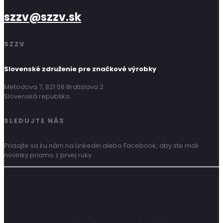
szzv@szzv.sk
SZZV
Slovenské združenie pre značkové výrobky
Metodova 7, 821 08 Bratislava 2
Slovenská republika
SLEDUJTE NÁS
Pridajte sa ku nám na LinkedIn alebo Facebook, aby ste mali
novinky priamo z prvej ruky.