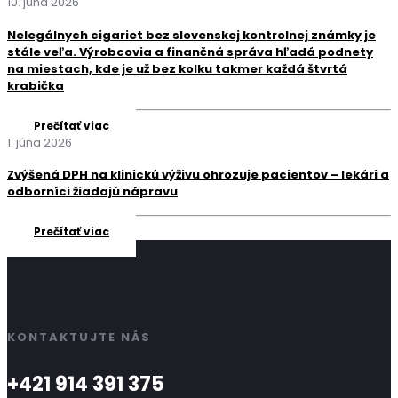
10. júna 2026
Nelegálnych cigariet bez slovenskej kontrolnej známky je
stále veľa. Výrobcovia a finančná správa hľadá podnety
na miestach, kde je už bez kolku takmer každá štvrtá
krabička
Prečítať viac
1. júna 2026
Zvýšená DPH na klinickú výživu ohrozuje pacientov – lekári a
odborníci žiadajú nápravu
Prečítať viac
KONTAKTUJTE NÁS
+421 914 391 375