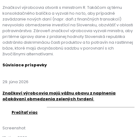
Značkoví výrobcovia otvorili s ministrom R. Takáčom aj tému
konsolidačného balíčka a vyzvali ho na to, aby prípadné
zavádzanie nových daní (napr. daň z finančných transakcií)
nevyvolalo obmedzenie investícií na Slovensku, obzvlášť v oblasti
potravinárstva. Zároveň značkoví výrobcovia vyzvali ministra, aby
pri téme úpravy dane z pridanej hodnoty Slovenská republika
odstránila diskrimináciu časti produktov a to potravín na rastlinnej
báze, ktoré majú dvojnásobnú sadzbu v porovnaní s ich
živočíšnymi alternatívami.
Súvisiace príspevky
29. júna 2026
Značkoví výrobcovia majú vážnu obavu z naplnenia
očakávaní obmedzenia zelených tvrdení
Prečítať viac
Screenshot